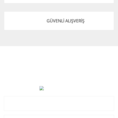
GÜVENLİ ALIŞVERİŞ
Cevat Otomotiv Japon Korea Yedek Parçaları Üçevler, No:,
47. Sk. No:27, 16120 Nilüfer
0 (850) 885 20 16
Kurumsal