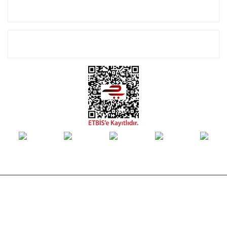
Alışveriş
E-Bülten Listemize Kayıt Olun!
© Tüm hakları saklıdır. Kredi kartı bilgileriniz 256bit SSL sertifikası ile
korunmaktadır.