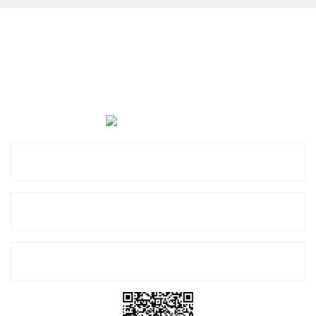
Cevat Otomotiv Japon Korea Yedek Parçaları Üçevler, No:,
47. Sk. No:27, 16120 Nilüfer
0 (850) 885 20 16
Kurumsal
Alışveriş
E-Bülten Listemize Kayıt Olun!