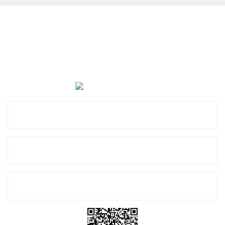
Cevat Otomotiv Japon Korea Yedek Parçaları Üçevler, No:,
47. Sk. No:27, 16120 Nilüfer
0 (850) 885 20 16
Kurumsal
Alışveriş
E-Bülten Listemize Kayıt Olun!