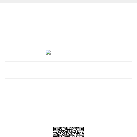
Cevat Otomotiv Japon Korea Yedek Parçaları Üçevler, No:,
47. Sk. No:27, 16120 Nilüfer
0 (850) 885 20 16
Kurumsal
Alışveriş
E-Bülten Listemize Kayıt Olun!