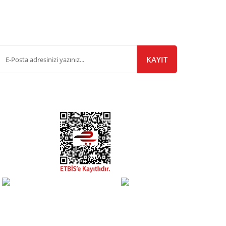
-Bülten Listemize Kayıt Olun!
KAYIT