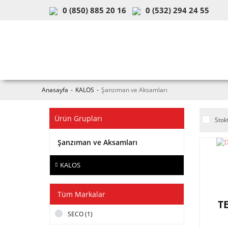
0 (850) 885 20 16
0 (532) 294 24 55
ARAÇ & MODEL SEÇİMİ
MOB
Anasayfa
KALOS
Şanzıman ve Aksamları
Ürün Grupları
Stok
Şanzıman ve Aksamları
KALOS
Tüm Markalar
T
SECO (1)