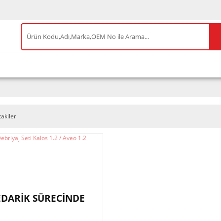
IS ÜRÜNLER
ENEOS
TESLA
BYD
AKSES
takiler
EDARİK SÜRECİNDE