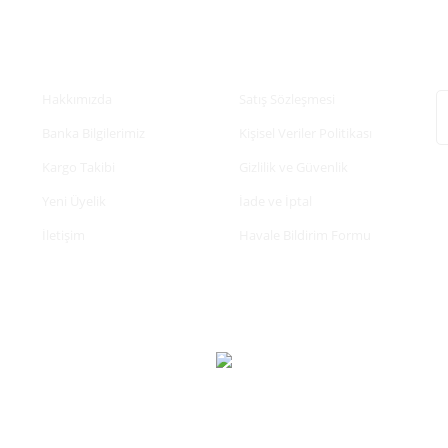
Kurumsal
Alışveriş
E
Hakkımızda
Satış Sözleşmesi
Banka Bilgilerimiz
Kişisel Veriler Politikası
Kargo Takibi
Gizlilik ve Güvenlik
Yeni Üyelik
İade ve İptal
İletişim
Havale Bildirim Formu