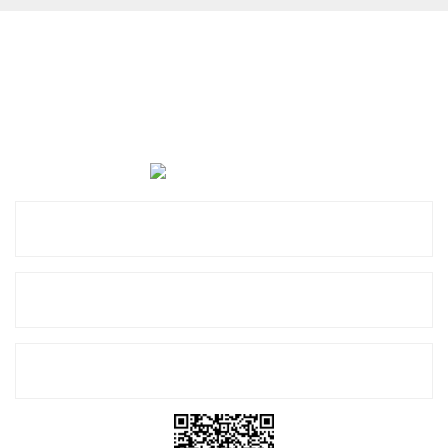
Cevat Otomotiv Japon Korea Yedek Parçaları Üçevler, No:,
47. Sk. No:27, 16120 Nilüfer
0 (850) 885 20 16
Kurumsal
Alışveriş
E-Bülten Listemize Kayıt Olun!