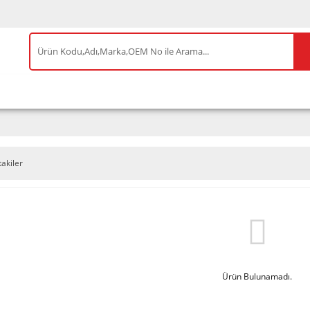
IS ÜRÜNLER
ENEOS
TESLA
BYD
AKSES
takiler
Ürün Bulunamadı.