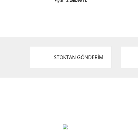
Fiyat :
2.240,96 TL
STOKTAN GÖNDERİM
Cevat Otomotiv Japon Korea Yedek Parçaları
Üçevler, No:, 47. Sk. No:27, 16120 Nilüfer
0 (850) 885 20 16