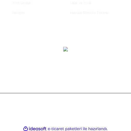
Yeni Üyelik
İade ve İptal
İletişim
Havale Bildirim Formu
tifikası ile korunmaktadır.
ile
ideasoft
e-