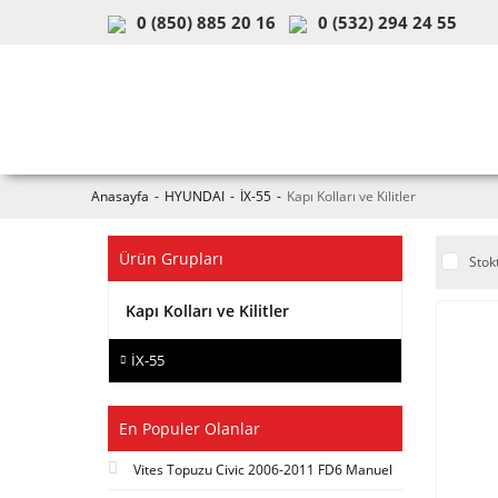
0 (850) 885 20 16
0 (532) 294 24 55
ARAÇ & MODEL SEÇİMİ
MOB
Anasayfa
HYUNDAI
İX-55
Kapı Kolları ve Kilitler
Ürün Grupları
Stok
Kapı Kolları ve Kilitler
İX-55
En Populer Olanlar
Vites Topuzu Civic 2006-2011 FD6 Manuel