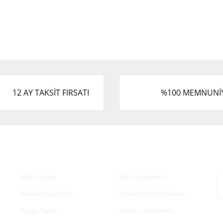
12 AY TAKSİT FIRSATI
%100 MEMNUNİ
Kurumsal
Alışveriş
E
Hakkımızda
Satış Sözleşmesi
Banka Bilgilerimiz
Kişisel Veriler Politikası
Kargo Takibi
Gizlilik ve Güvenlik