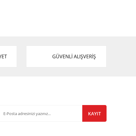
YET
GÜVENLİ ALIŞVERİŞ
-Bülten Listemize Kayıt Olun!
KAYIT