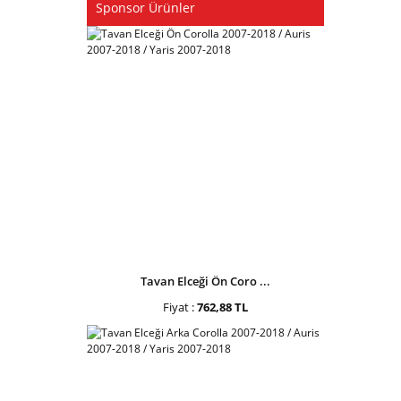
Sponsor Ürünler
Tavan Elceği Ön Coro ...
Fiyat :
762,88 TL