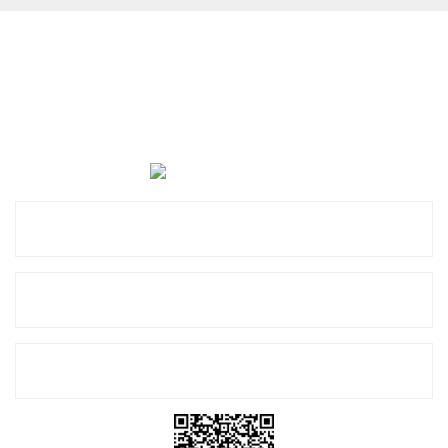
Cevat Otomotiv Japon Korea Yedek Parçaları Üçevler, No:,
47. Sk. No:27, 16120 Nilüfer
0 (850) 885 20 16
Kurumsal
Alışveriş
E-Bülten Listemize Kayıt Olun!