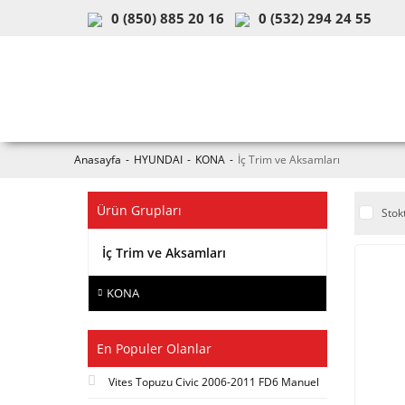
0 (850) 885 20 16
0 (532) 294 24 55
ARAÇ & MODEL SEÇİMİ
MOB
Anasayfa
HYUNDAI
KONA
İç Trim ve Aksamları
Ürün Grupları
Stok
İç Trim ve Aksamları
KONA
En Populer Olanlar
Vites Topuzu Civic 2006-2011 FD6 Manuel