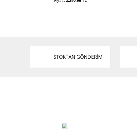
Fiyat :
2.240,96 TL
STOKTAN GÖNDERİM
Cevat Otomotiv Japon Korea Yedek Parçaları
Üçevler, No:, 47. Sk. No:27, 16120 Nilüfer
0 (850) 885 20 16