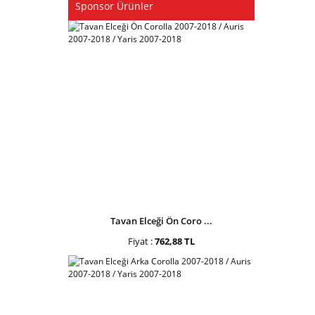
Sponsor Ürünler
Tavan Elceği Ön Coro ...
Fiyat :
762,88 TL