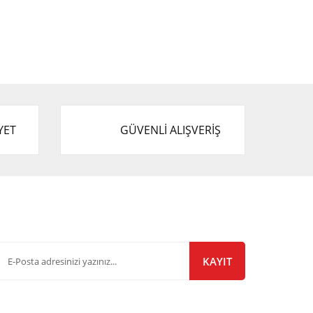
YET
GÜVENLİ ALIŞVERİŞ
-Bülten Listemize Kayıt Olun!
KAYIT