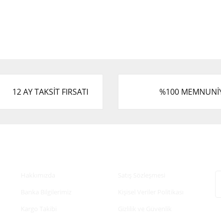
12 AY TAKSİT FIRSATI
%100 MEMNUNİ
Kurumsal
Alışveriş
E
Hakkımızda
Satış Sözleşmesi
Banka Bilgilerimiz
Kişisel Veriler Politikası
Kargo Takibi
Gizlilik ve Güvenlik