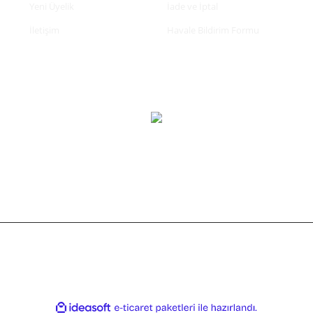
Yeni Üyelik
İade ve İptal
İletişim
Havale Bildirim Formu
tifikası ile korunmaktadır.
ile
ideasoft
e-