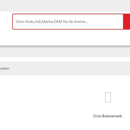
IS ÜRÜNLER
ENEOS
TESLA
BYD
AKSES
takiler
Ürün Bulunamadı.