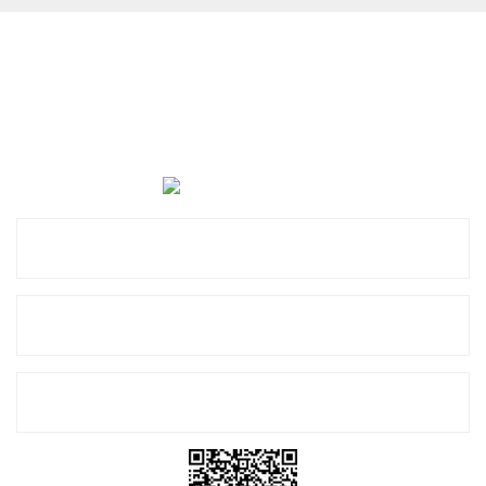
Cevat Otomotiv Japon Korea Yedek Parçaları Üçevler, No:,
47. Sk. No:27, 16120 Nilüfer
0 (850) 885 20 16
Kurumsal
Alışveriş
E-Bülten Listemize Kayıt Olun!