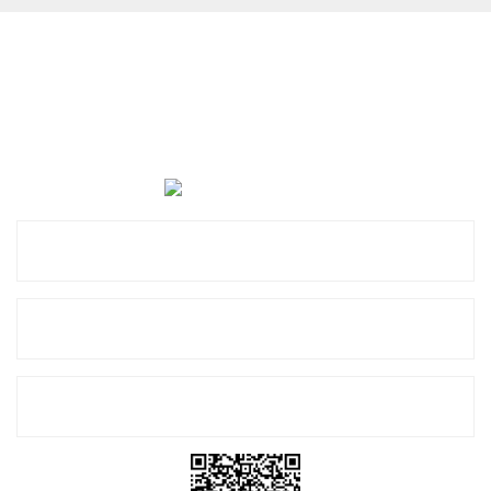
Cevat Otomotiv Japon Korea Yedek Parçaları Üçevler, No:,
47. Sk. No:27, 16120 Nilüfer
0 (850) 885 20 16
Kurumsal
Alışveriş
E-Bülten Listemize Kayıt Olun!