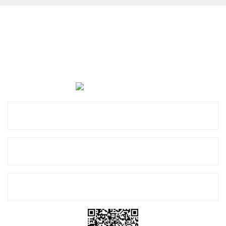
Cevat Otomotiv Japon Korea Yedek Parçaları Üçevler, No:,
47. Sk. No:27, 16120 Nilüfer
0 (850) 885 20 16
Kurumsal
Alışveriş
E-Bülten Listemize Kayıt Olun!