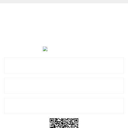
Cevat Otomotiv Japon Korea Yedek Parçaları Üçevler, No:,
47. Sk. No:27, 16120 Nilüfer
0 (850) 885 20 16
Kurumsal
Alışveriş
E-Bülten Listemize Kayıt Olun!