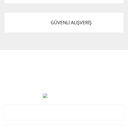
GÜVENLİ ALIŞVERİŞ
Cevat Otomotiv Japon Korea Yedek Parçaları Üçevler, No:,
47. Sk. No:27, 16120 Nilüfer
0 (850) 885 20 16
Kurumsal