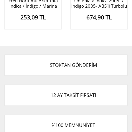
Fren Hortumu Arka Tata
Ön Balata İndica 2005- /
İndica / İndigo / Marina
İndigo 2005- ABS'li Turbolu
2002-
253,09 TL
674,90 TL
STOKTAN GÖNDERİM
12 AY TAKSİT FIRSATI
%100 MEMNUNİYET