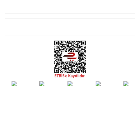
Alışveriş
E-Bülten Listemize Kayıt Olun!
© Tüm hakları saklıdır. Kredi kartı bilgileriniz 256bit SSL sertifikası ile
korunmaktadır.