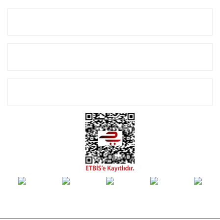
Kurumsal
Alışveriş
E-Bülten Listemize Kayıt Olun!