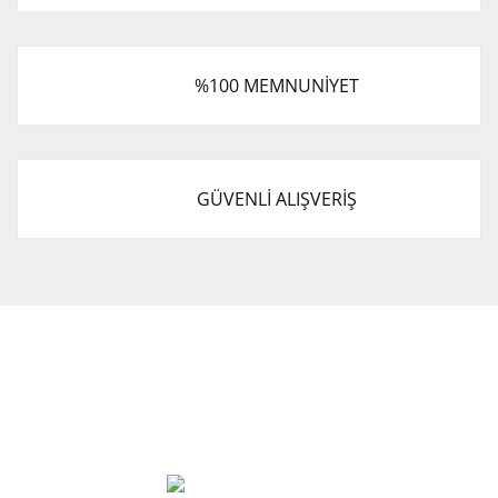
%100 MEMNUNİYET
GÜVENLİ ALIŞVERİŞ
Cevat Otomotiv Japon Korea Yedek Parçaları Üçevler, No:,
47. Sk. No:27, 16120 Nilüfer
0 (850) 885 20 16