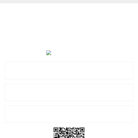
Cevat Otomotiv Japon Korea Yedek Parçaları Üçevler, No:,
47. Sk. No:27, 16120 Nilüfer
0 (850) 885 20 16
Kurumsal
Alışveriş
E-Bülten Listemize Kayıt Olun!