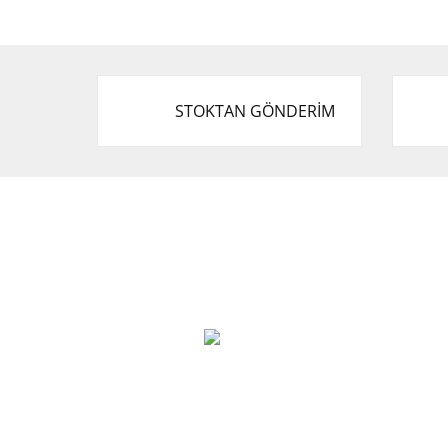
STOKTAN GÖNDERİM
Cevat Otomotiv Japon Korea Yedek Parçaları
Üçevler, No:, 47. Sk. No:27, 16120 Nilüfer
0 (850) 885 20 16