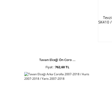
Tevz
SK410 / 
Tavan Elceği Ön Coro ...
Fiyat :
762,60 TL