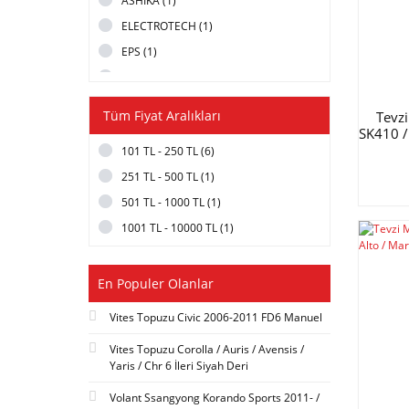
ASHİKA (1)
ELECTROTECH (1)
EPS (1)
ITAQI (1)
LİLY (1)
Tüm Fiyat Aralıkları
Tevz
PHC VALEO (1)
SK410 / 
101 TL - 250 TL (6)
YEC (1)
251 TL - 500 TL (1)
501 TL - 1000 TL (1)
1001 TL - 10000 TL (1)
En Populer Olanlar
Vites Topuzu Civic 2006-2011 FD6 Manuel
Vites Topuzu Corolla / Auris / Avensis /
Yaris / Chr 6 İleri Siyah Deri
Volant Ssangyong Korando Sports 2011- /