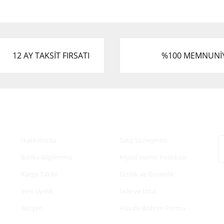
12 AY TAKSİT FIRSATI
%100 MEMNUNİ
Kurumsal
Alışveriş
E
Hakkımızda
Satış Sözleşmesi
Banka Bilgilerimiz
Kişisel Veriler Politikası
Kargo Takibi
Gizlilik ve Güvenlik
Yeni Üyelik
İade ve İptal
İletişim
Havale Bildirim Formu