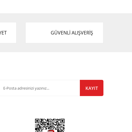
YET
GÜVENLİ ALIŞVERİŞ
-Bülten Listemize Kayıt Olun!
KAYIT