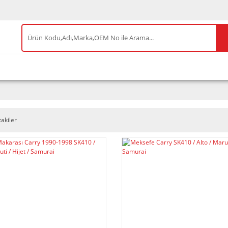
IS ÜRÜNLER
ENEOS
TESLA
BYD
AKSES
takiler