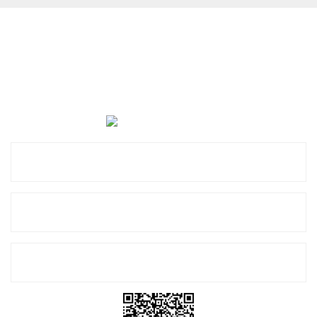
Cevat Otomotiv Japon Korea Yedek Parçaları Üçevler, No:,
47. Sk. No:27, 16120 Nilüfer
0 (850) 885 20 16
Kurumsal
Alışveriş
E-Bülten Listemize Kayıt Olun!