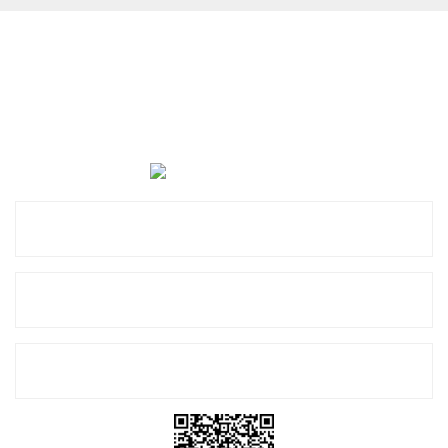
Cevat Otomotiv Japon Korea Yedek Parçaları Üçevler, No:,
47. Sk. No:27, 16120 Nilüfer
0 (850) 885 20 16
Kurumsal
Alışveriş
E-Bülten Listemize Kayıt Olun!