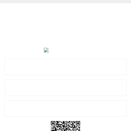
Cevat Otomotiv Japon Korea Yedek Parçaları Üçevler, No:,
47. Sk. No:27, 16120 Nilüfer
0 (850) 885 20 16
Kurumsal
Alışveriş
E-Bülten Listemize Kayıt Olun!