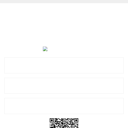
Cevat Otomotiv Japon Korea Yedek Parçaları Üçevler, No:,
47. Sk. No:27, 16120 Nilüfer
0 (850) 885 20 16
Kurumsal
Alışveriş
E-Bülten Listemize Kayıt Olun!