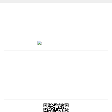
Cevat Otomotiv Japon Korea Yedek Parçaları Üçevler, No:,
47. Sk. No:27, 16120 Nilüfer
0 (850) 885 20 16
Kurumsal
Alışveriş
E-Bülten Listemize Kayıt Olun!