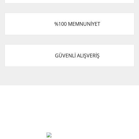
%100 MEMNUNİYET
GÜVENLİ ALIŞVERİŞ
Cevat Otomotiv Japon Korea Yedek Parçaları Üçevler, No:,
47. Sk. No:27, 16120 Nilüfer
0 (850) 885 20 16