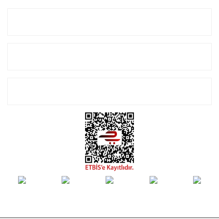
Kurumsal
Alışveriş
E-Bülten Listemize Kayıt Olun!