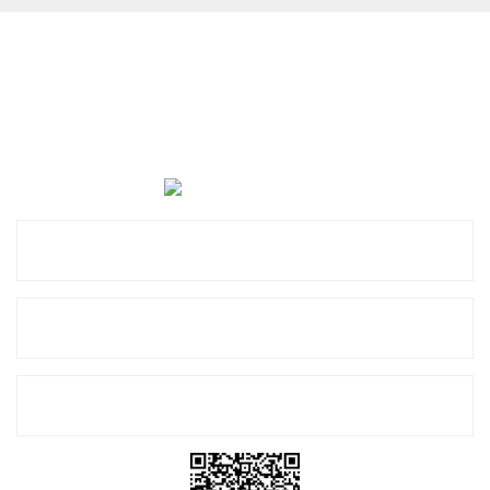
Cevat Otomotiv Japon Korea Yedek Parçaları Üçevler, No:,
47. Sk. No:27, 16120 Nilüfer
0 (850) 885 20 16
Kurumsal
Alışveriş
E-Bülten Listemize Kayıt Olun!