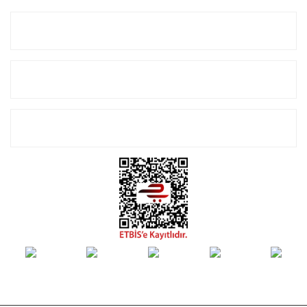
Kurumsal
Alışveriş
E-Bülten Listemize Kayıt Olun!