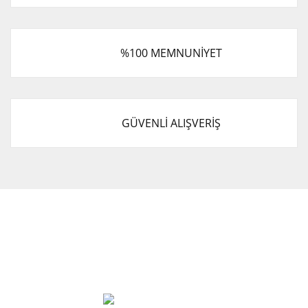
%100 MEMNUNİYET
GÜVENLİ ALIŞVERİŞ
Cevat Otomotiv Japon Korea Yedek Parçaları Üçevler, No:,
47. Sk. No:27, 16120 Nilüfer
0 (850) 885 20 16