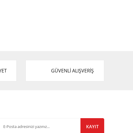
YET
GÜVENLİ ALIŞVERİŞ
-Bülten Listemize Kayıt Olun!
KAYIT