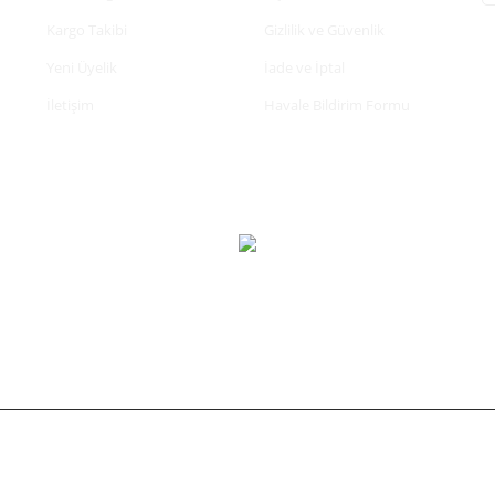
Kargo Takibi
Gizlilik ve Güvenlik
Yeni Üyelik
İade ve İptal
İletişim
Havale Bildirim Formu