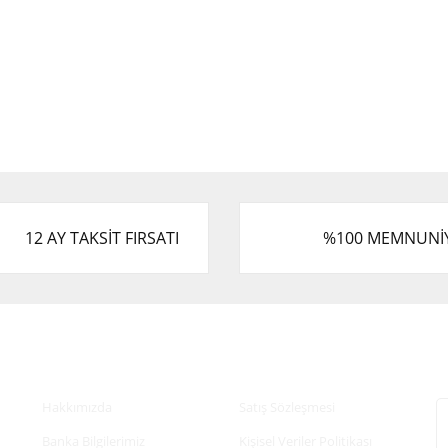
12 AY TAKSİT FIRSATI
%100 MEMNUNİ
Kurumsal
Alışveriş
E
Hakkımızda
Satış Sözleşmesi
Banka Bilgilerimiz
Kişisel Veriler Politikası