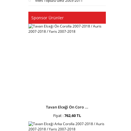
Vites Topuzu Getz 2003-2011
Sponsor Ürünler
Tavan Elceği Ön Coro ...
Fiyat :
762,60 TL