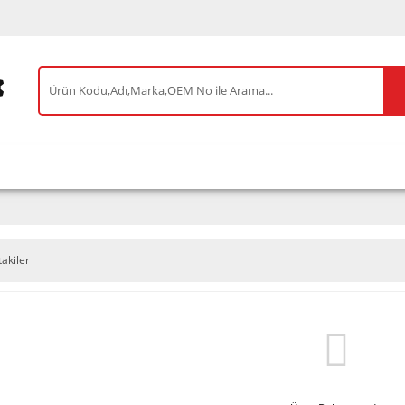
IS ÜRÜNLER
ENEOS
TESLA
BYD
AKSES
takiler