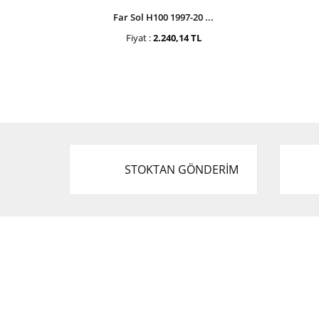
Far Sol H100 1997-20 ...
Fiyat :
2.240,14 TL
STOKTAN GÖNDERİM
Cevat Otomotiv Japon Korea Yedek Parçaları
Üçevler, No:, 47. Sk. No:27, 16120 Nilüfer