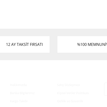
12 AY TAKSİT FIRSATI
%100 MEMNUNİ
Kurumsal
Alışveriş
E
Hakkımızda
Satış Sözleşmesi
Banka Bilgilerimiz
Kişisel Veriler Politikası
Kargo Takibi
Gizlilik ve Güvenlik