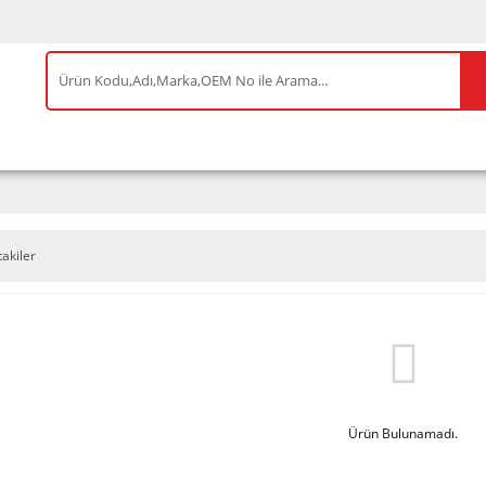
IS ÜRÜNLER
ENEOS
TESLA
BYD
AKSES
takiler
Ürün Bulunamadı.