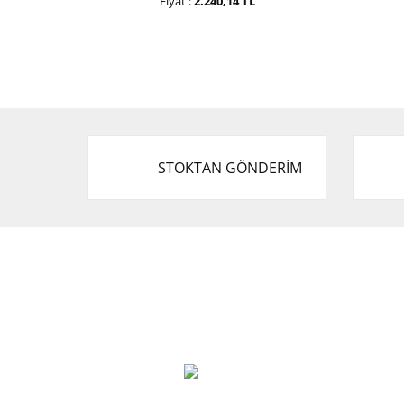
Fiyat :
2.240,14 TL
STOKTAN GÖNDERİM
Cevat Otomotiv Japon Korea Yedek Parçaları
Üçevler, No:, 47. Sk. No:27, 16120 Nilüfer
0 (850) 885 20 16