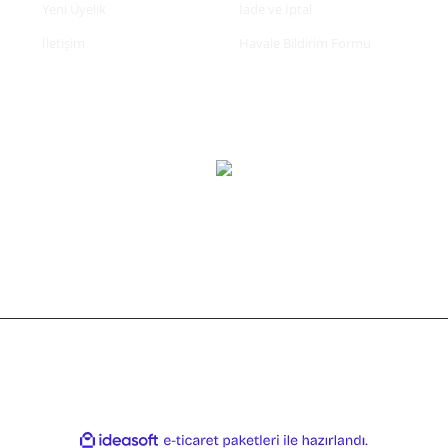
Yeni Üyelik
İade ve İptal
İletişim
Havale Bildirim Formu
tifikası ile korunmaktadır.
ile
ideasoft
e-