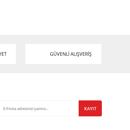
YET
GÜVENLİ ALIŞVERİŞ
-Bülten Listemize Kayıt Olun!
KAYIT