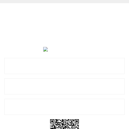
Cevat Otomotiv Japon Korea Yedek Parçaları Üçevler, No:,
47. Sk. No:27, 16120 Nilüfer
0 (850) 885 20 16
Kurumsal
Alışveriş
E-Bülten Listemize Kayıt Olun!