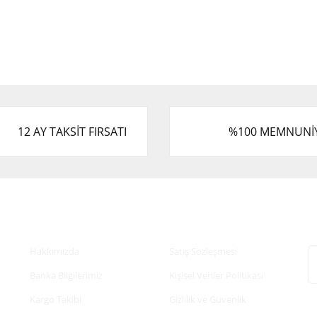
12 AY TAKSİT FIRSATI
%100 MEMNUNİ
Kurumsal
Alışveriş
E
Hakkımızda
Satış Sözleşmesi
Banka Bilgilerimiz
Kişisel Veriler Politikası
Kargo Takibi
Gizlilik ve Güvenlik