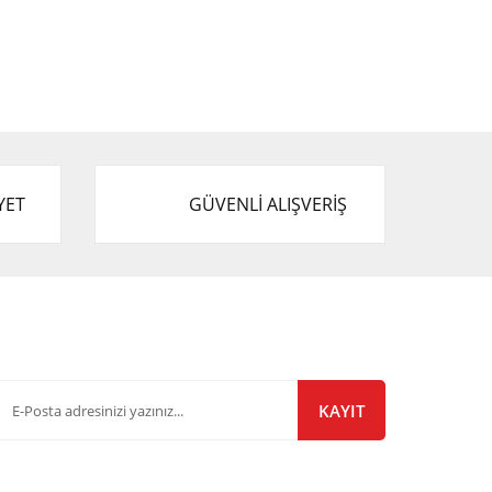
YET
GÜVENLİ ALIŞVERİŞ
-Bülten Listemize Kayıt Olun!
KAYIT