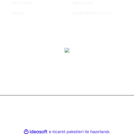
Yeni Üyelik
İade ve İptal
İletişim
Havale Bildirim Formu
tifikası ile korunmaktadır.
ile
ideasoft
e-