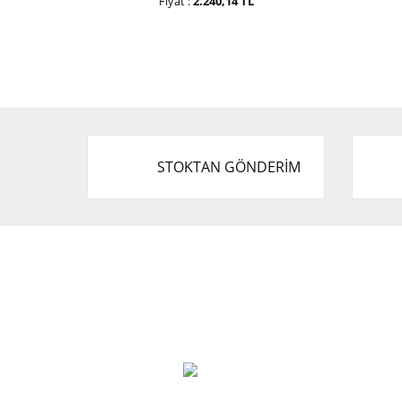
Fiyat :
2.240,14 TL
STOKTAN GÖNDERİM
Cevat Otomotiv Japon Korea Yedek Parçaları
Üçevler, No:, 47. Sk. No:27, 16120 Nilüfer
0 (850) 885 20 16