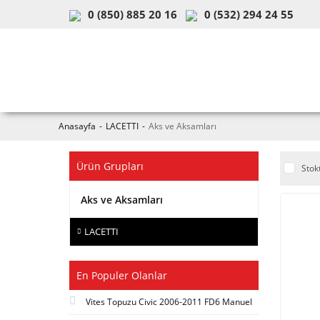
0 (850) 885 20 16
0 (532) 294 24 55
ARAÇ & MODEL SEÇİMİ
MOB
Anasayfa
LACETTI
Aks ve Aksamları
Ürün Grupları
Stok
Aks ve Aksamları
LACETTI
En Populer Olanlar
Vites Topuzu Civic 2006-2011 FD6 Manuel