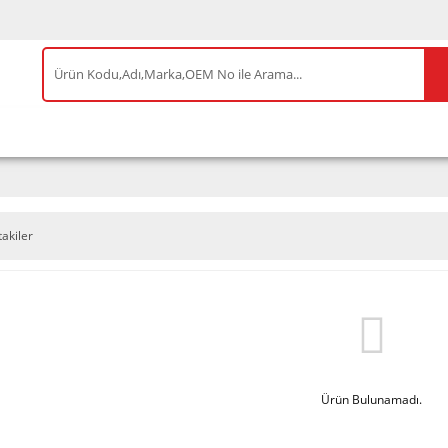
IS ÜRÜNLER
ENEOS
TESLA
BYD
AKSES
takiler
Ürün Bulunamadı.