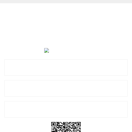
Cevat Otomotiv Japon Korea Yedek Parçaları Üçevler, No:,
47. Sk. No:27, 16120 Nilüfer
0 (850) 885 20 16
Kurumsal
Alışveriş
E-Bülten Listemize Kayıt Olun!