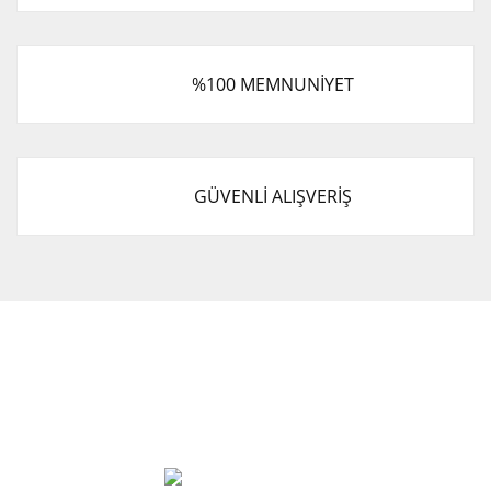
%100 MEMNUNİYET
GÜVENLİ ALIŞVERİŞ
Cevat Otomotiv Japon Korea Yedek Parçaları Üçevler, No:,
47. Sk. No:27, 16120 Nilüfer
0 (850) 885 20 16