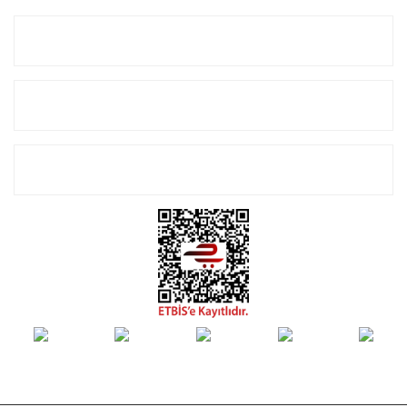
Kurumsal
Alışveriş
E-Bülten Listemize Kayıt Olun!