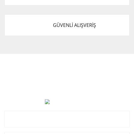
GÜVENLİ ALIŞVERİŞ
Cevat Otomotiv Japon Korea Yedek Parçaları Üçevler, No:,
47. Sk. No:27, 16120 Nilüfer
0 (850) 885 20 16
Kurumsal