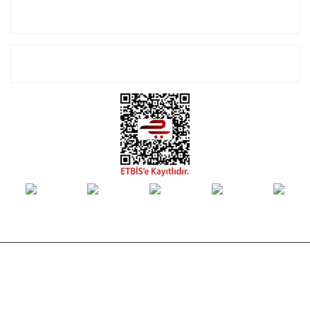
Alışveriş
E-Bülten Listemize Kayıt Olun!
© Tüm hakları saklıdır. Kredi kartı bilgileriniz 256bit SSL sertifikası ile
korunmaktadır.