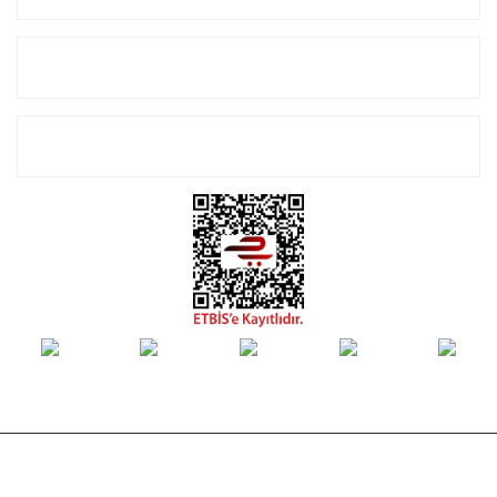
Alışveriş
E-Bülten Listemize Kayıt Olun!