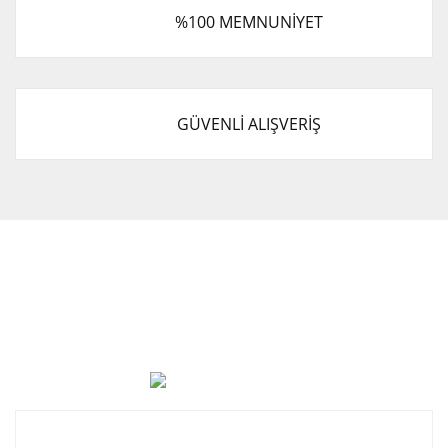
%100 MEMNUNİYET
GÜVENLİ ALIŞVERİŞ
Cevat Otomotiv Japon Korea Yedek Parçaları Üçevler, No:,
47. Sk. No:27, 16120 Nilüfer
0 (850) 885 20 16
Kurumsal