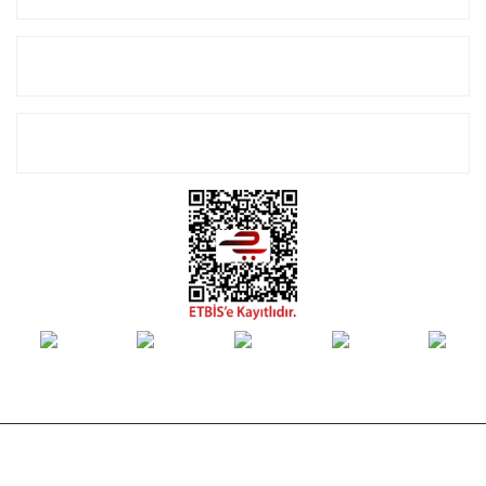
Alışveriş
E-Bülten Listemize Kayıt Olun!