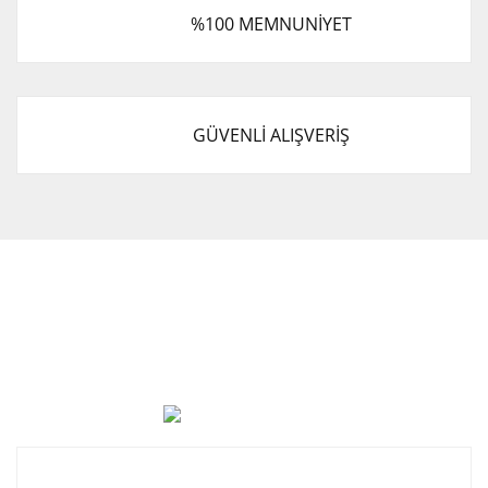
%100 MEMNUNİYET
GÜVENLİ ALIŞVERİŞ
Cevat Otomotiv Japon Korea Yedek Parçaları Üçevler, No:,
47. Sk. No:27, 16120 Nilüfer
0 (850) 885 20 16
Kurumsal