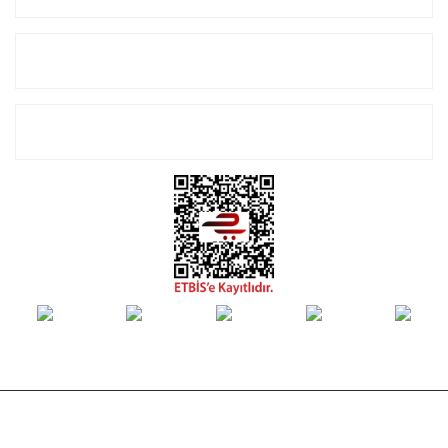
Alışveriş
E-Bülten Listemize Kayıt Olun!