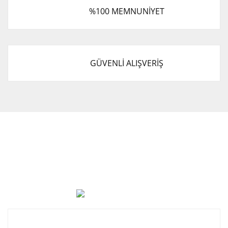
%100 MEMNUNİYET
GÜVENLİ ALIŞVERİŞ
Cevat Otomotiv Japon Korea Yedek Parçaları Üçevler, No:,
47. Sk. No:27, 16120 Nilüfer
0 (850) 885 20 16
Kurumsal