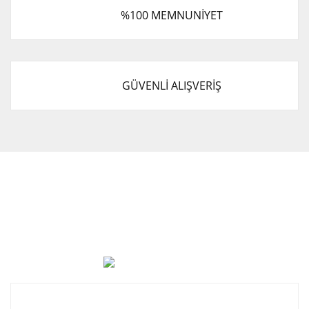
%100 MEMNUNİYET
GÜVENLİ ALIŞVERİŞ
Cevat Otomotiv Japon Korea Yedek Parçaları Üçevler, No:,
47. Sk. No:27, 16120 Nilüfer
0 (850) 885 20 16
Kurumsal