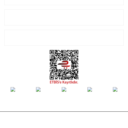
Alışveriş
E-Bülten Listemize Kayıt Olun!