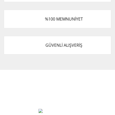
%100 MEMNUNİYET
GÜVENLİ ALIŞVERİŞ
Cevat Otomotiv Japon Korea Yedek Parçaları Üçevler, No:,
47. Sk. No:27, 16120 Nilüfer
0 (850) 885 20 16