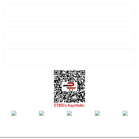
Kurumsal
Alışveriş
E-Bülten Listemize Kayıt Olun!