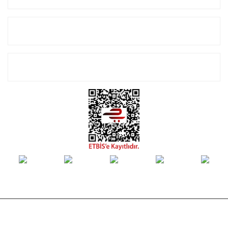
Alışveriş
E-Bülten Listemize Kayıt Olun!