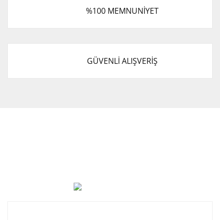
%100 MEMNUNİYET
GÜVENLİ ALIŞVERİŞ
Cevat Otomotiv Japon Korea Yedek Parçaları Üçevler, No:,
47. Sk. No:27, 16120 Nilüfer
0 (850) 885 20 16
Kurumsal