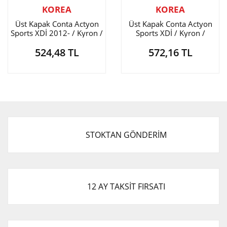
KOREA
KOREA
Üst Kapak Conta Actyon
Üst Kapak Conta Actyon
Sports XDİ 2012- / Kyron /
Sports XDİ / Kyron /
Korando / Rexton 2.0
Korando / Rexton 2.0
524,48 TL
572,16 TL
STOKTAN GÖNDERİM
12 AY TAKSİT FIRSATI