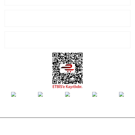
Alışveriş
E-Bülten Listemize Kayıt Olun!