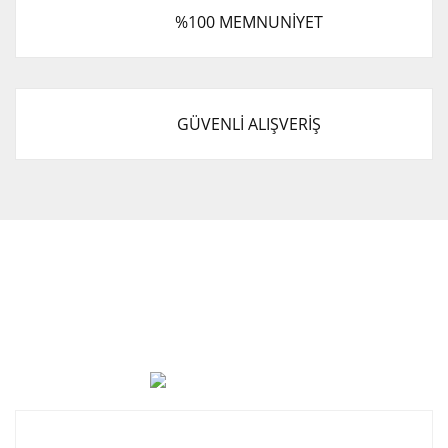
%100 MEMNUNİYET
GÜVENLİ ALIŞVERİŞ
Cevat Otomotiv Japon Korea Yedek Parçaları Üçevler, No:,
47. Sk. No:27, 16120 Nilüfer
0 (850) 885 20 16
Kurumsal