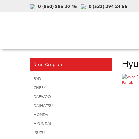
0 (850) 885 20 16
0 (532) 294 24 55
ARAÇ & MODEL SEÇİMİ
MOB
Hyu
Ürün Grupları
BYD
CHERY
DAEWOO
DAIHATSU
HONDA
HYUNDAI
ISUZU