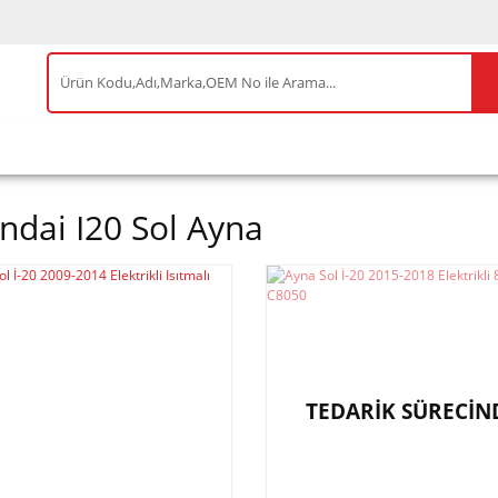
IS ÜRÜNLER
ENEOS
TESLA
BYD
AKSES
ndai I20 Sol Ayna
TEDARİK SÜRECİN