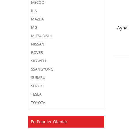
JAECOO
KIA
MAZDA
Ayna 
MG
MITSUBISHI
NISSAN
ROVER
SKYWELL
SSANGYONG
SUBARU
SUZUKI
TESLA
TOYOTA
En Populer Olanlar