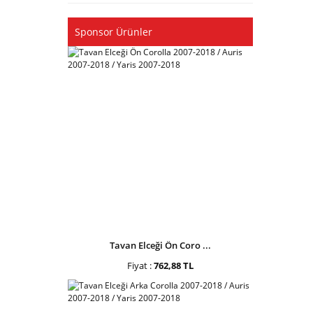
Sponsor Ürünler
Tavan Elceği Ön Coro ...
Fiyat :
762,88 TL