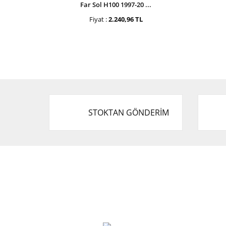
Far Sol H100 1997-20 ...
Fiyat :
2.240,96 TL
STOKTAN GÖNDERİM
Cevat Otomotiv Japon Korea Yedek Parçaları
Üçevler, No:, 47. Sk. No:27, 16120 Nilüfer