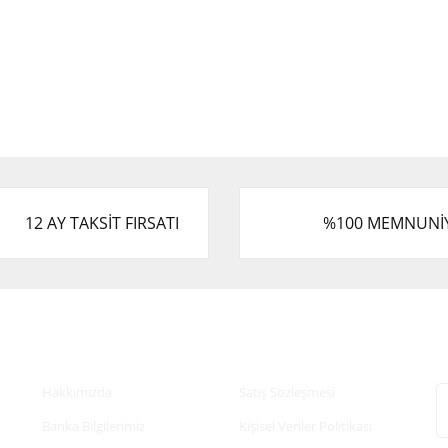
12 AY TAKSİT FIRSATI
%100 MEMNUNİ
Kurumsal
Alışveriş
E
Hakkımızda
Satış Sözleşmesi
Banka Bilgilerimiz
Kişisel Veriler Politikası