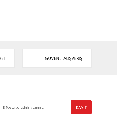
YET
GÜVENLİ ALIŞVERİŞ
-Bülten Listemize Kayıt Olun!
KAYIT