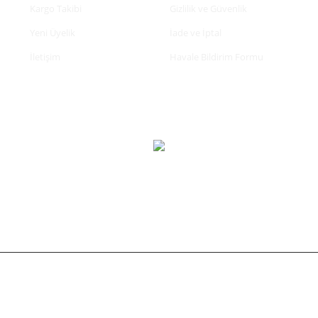
Kargo Takibi
Gizlilik ve Güvenlik
Yeni Üyelik
İade ve İptal
İletişim
Havale Bildirim Formu
tifikası ile korunmaktadır.