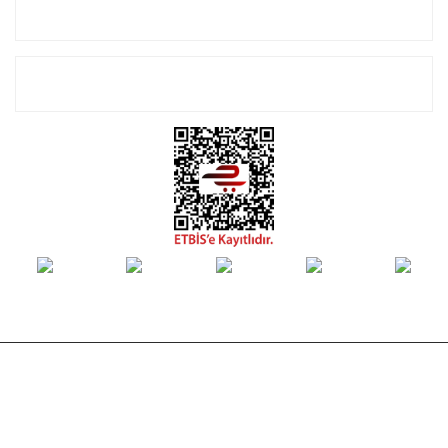
Alışveriş
E-Bülten Listemize Kayıt Olun!
© Tüm hakları saklıdır. Kredi kartı bilgileriniz 256bit SSL sertifikası ile
korunmaktadır.