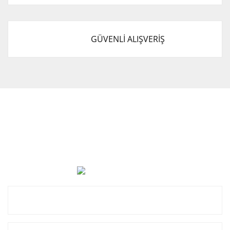
GÜVENLİ ALIŞVERİŞ
Cevat Otomotiv Japon Korea Yedek Parçaları Üçevler, No:,
47. Sk. No:27, 16120 Nilüfer
0 (850) 885 20 16
Kurumsal