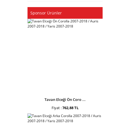
Sponsor Ürünler
Tavan Elceği Ön Coro ...
Fiyat :
762,88 TL