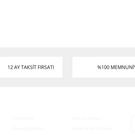
12 AY TAKSİT FIRSATI
%100 MEMNUNİ
Kurumsal
Alışveriş
E
Hakkımızda
Satış Sözleşmesi
Banka Bilgilerimiz
Kişisel Veriler Politikası