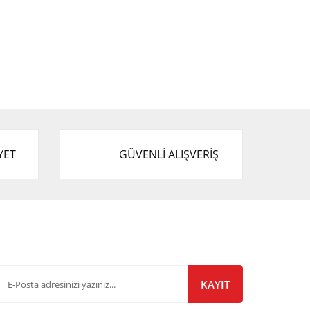
YET
GÜVENLİ ALIŞVERİŞ
-Bülten Listemize Kayıt Olun!
KAYIT