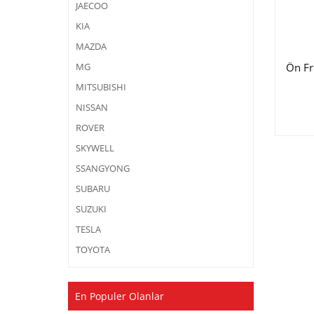
JAECOO
KIA
MAZDA
Ön Fr
MG
MITSUBISHI
NISSAN
ROVER
SKYWELL
SSANGYONG
SUBARU
SUZUKI
TESLA
TOYOTA
En Populer Olanlar