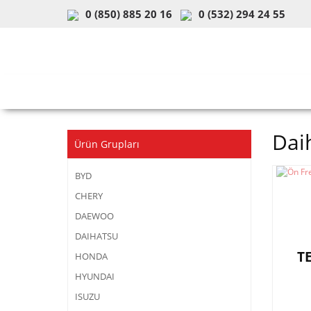
0 (850) 885 20 16
0 (532) 294 24 55
ARAÇ & MODEL SEÇİMİ
MOB
Dai
Ürün Grupları
BYD
CHERY
DAEWOO
DAIHATSU
T
HONDA
HYUNDAI
ISUZU