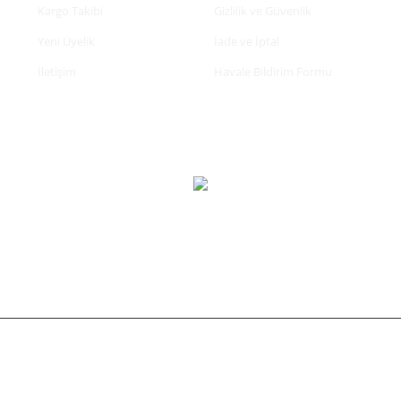
Kargo Takibi
Gizlilik ve Güvenlik
Yeni Üyelik
İade ve İptal
İletişim
Havale Bildirim Formu
tifikası ile korunmaktadır.