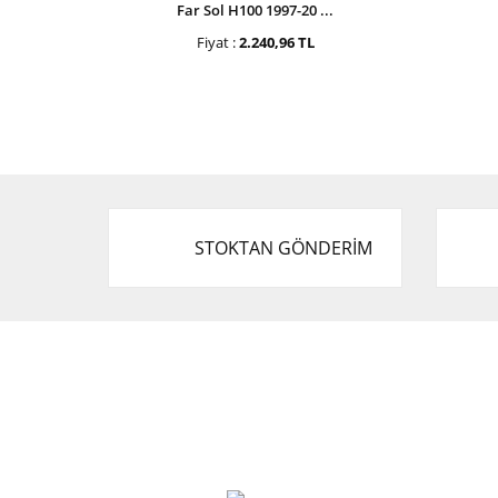
Far Sol H100 1997-20 ...
Fiyat :
2.240,96 TL
STOKTAN GÖNDERİM
Cevat Otomotiv Japon Korea Yedek Parçaları
Üçevler, No:, 47. Sk. No:27, 16120 Nilüfer