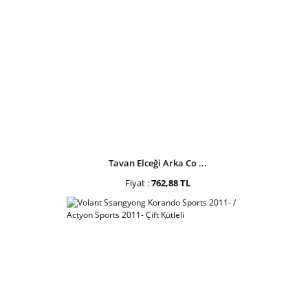
Tavan Elceği Arka Co ...
Fiyat :
762,88 TL