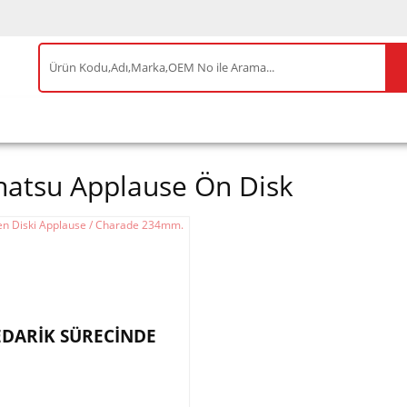
IS ÜRÜNLER
ENEOS
TESLA
BYD
AKSES
hatsu Applause Ön Disk
EDARİK SÜRECİNDE