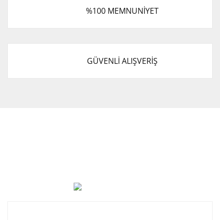
%100 MEMNUNİYET
GÜVENLİ ALIŞVERİŞ
Cevat Otomotiv Japon Korea Yedek Parçaları Üçevler, No:,
47. Sk. No:27, 16120 Nilüfer
0 (850) 885 20 16
Kurumsal