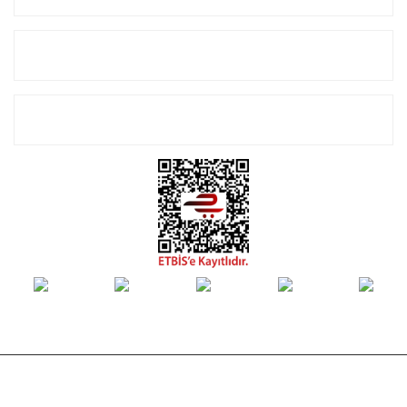
Alışveriş
E-Bülten Listemize Kayıt Olun!