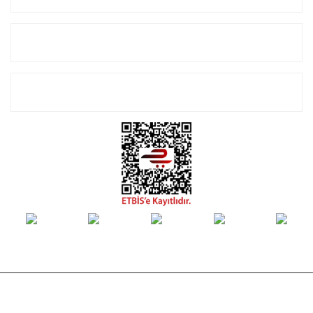
Alışveriş
E-Bülten Listemize Kayıt Olun!