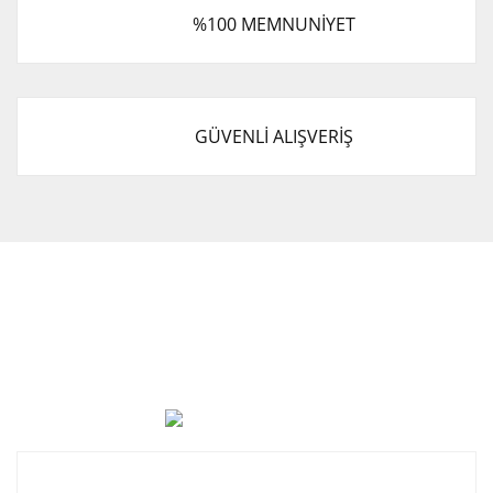
%100 MEMNUNİYET
GÜVENLİ ALIŞVERİŞ
Cevat Otomotiv Japon Korea Yedek Parçaları Üçevler, No:,
47. Sk. No:27, 16120 Nilüfer
0 (850) 885 20 16
Kurumsal