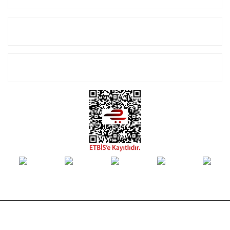
Alışveriş
E-Bülten Listemize Kayıt Olun!