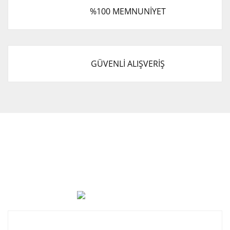
%100 MEMNUNİYET
GÜVENLİ ALIŞVERİŞ
Cevat Otomotiv Japon Korea Yedek Parçaları Üçevler, No:,
47. Sk. No:27, 16120 Nilüfer
0 (850) 885 20 16
Kurumsal