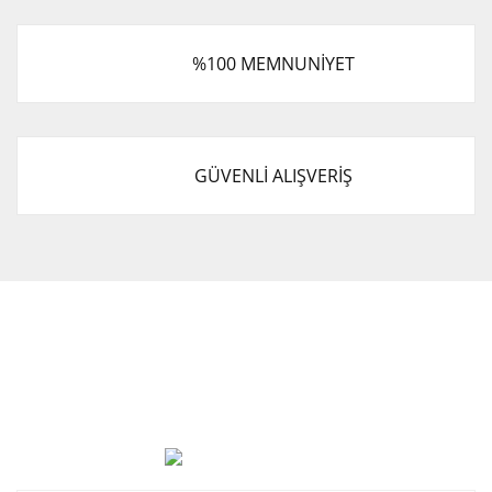
%100 MEMNUNİYET
GÜVENLİ ALIŞVERİŞ
Cevat Otomotiv Japon Korea Yedek Parçaları Üçevler, No:,
47. Sk. No:27, 16120 Nilüfer
0 (850) 885 20 16