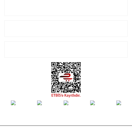
Kurumsal
Alışveriş
E-Bülten Listemize Kayıt Olun!