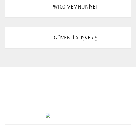
%100 MEMNUNİYET
GÜVENLİ ALIŞVERİŞ
Cevat Otomotiv Japon Korea Yedek Parçaları Üçevler, No:,
47. Sk. No:27, 16120 Nilüfer
0 (850) 885 20 16
Kurumsal