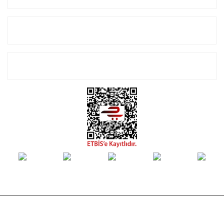
Alışveriş
E-Bülten Listemize Kayıt Olun!