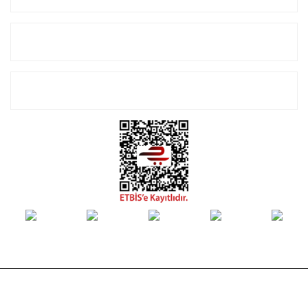
Alışveriş
E-Bülten Listemize Kayıt Olun!