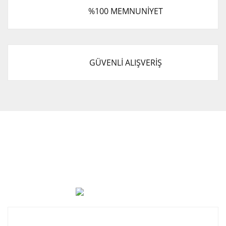
%100 MEMNUNİYET
GÜVENLİ ALIŞVERİŞ
Cevat Otomotiv Japon Korea Yedek Parçaları Üçevler, No:,
47. Sk. No:27, 16120 Nilüfer
0 (850) 885 20 16
Kurumsal