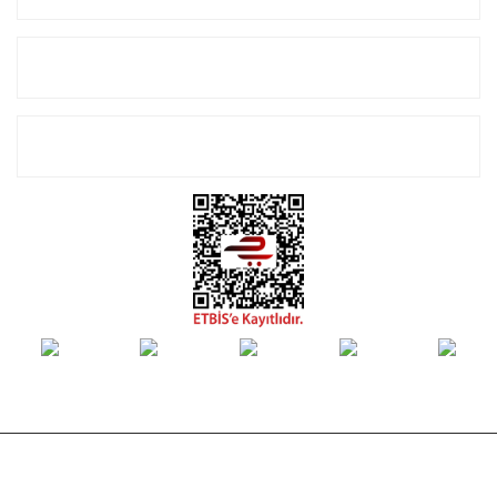
Alışveriş
E-Bülten Listemize Kayıt Olun!