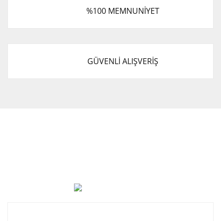
%100 MEMNUNİYET
GÜVENLİ ALIŞVERİŞ
Cevat Otomotiv Japon Korea Yedek Parçaları Üçevler, No:,
47. Sk. No:27, 16120 Nilüfer
0 (850) 885 20 16
Kurumsal