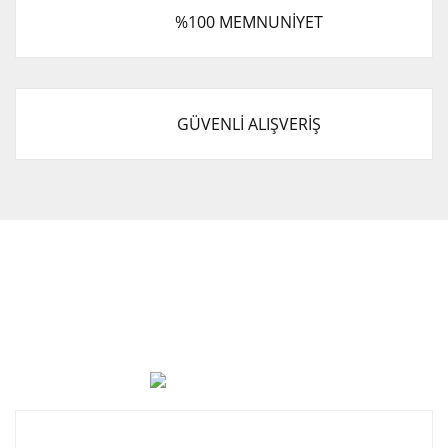
%100 MEMNUNİYET
GÜVENLİ ALIŞVERİŞ
Cevat Otomotiv Japon Korea Yedek Parçaları Üçevler, No:,
47. Sk. No:27, 16120 Nilüfer
0 (850) 885 20 16
Kurumsal