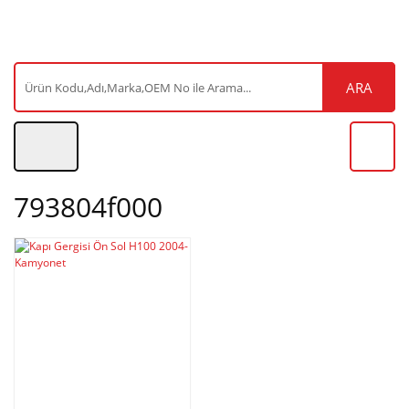
ARA
793804f000