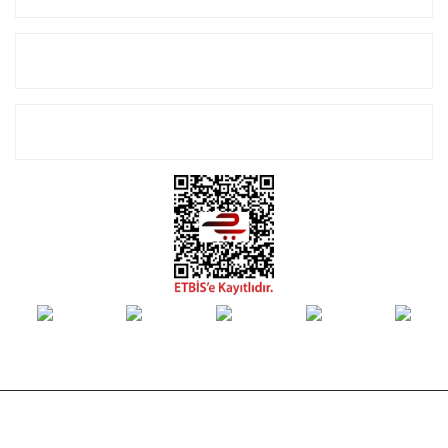
Alışveriş
E-Bülten Listemize Kayıt Olun!